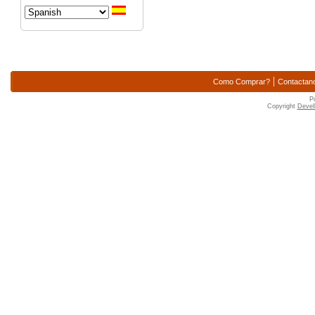
|
Como Comprar?
Contactan
P
Copyright
Devell