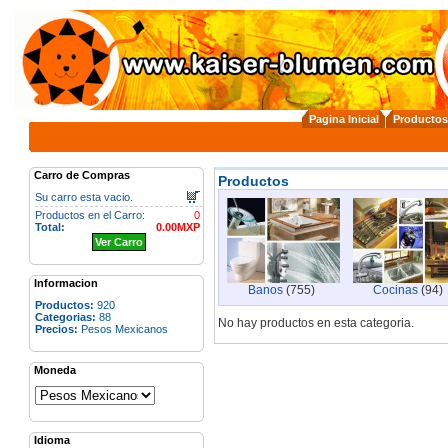
Pagina Inicial
Productos
Carro de Compras
Productos
Su carro esta vacio.
Productos en el Carro:
0
Total:
0.00MXP
Ver Carro
Informacion
Banos
(755)
Cocinas
(94)
Productos:
920
Categorias:
88
No hay productos en esta categoria.
Precios:
Pesos Mexicanos
Moneda
Idioma