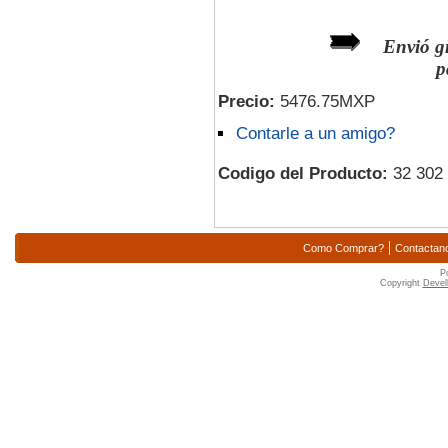
Envió gr
p
Precio:
5476.75MXP
Contarle a un amigo?
Codigo del Producto:
32 302
|
Como Comprar?
Contactan
P
Copyright
Devell