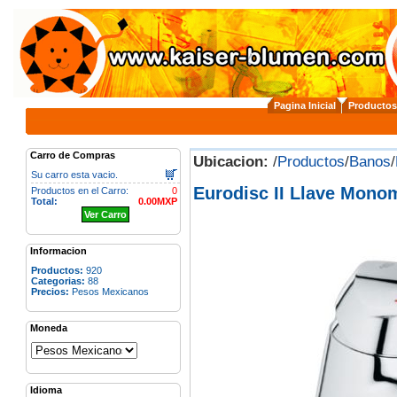
Pagina Inicial
Productos
Carro de Compras
Ubicacion:
/
Productos
/
Banos
/
Su carro esta vacio.
Eurodisc II Llave Mo
Productos en el Carro:
0
Total:
0.00MXP
Ver Carro
Informacion
Productos:
920
Categorias:
88
Precios:
Pesos Mexicanos
Moneda
Idioma