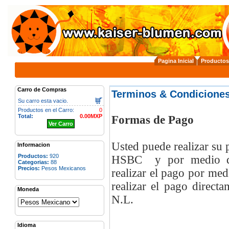
Pagina Inicial
Productos
Carro de Compras
Terminos & Condicione
Su carro esta vacio.
Productos en el Carro:
0
Total:
0.00MXP
Formas de Pago
Ver Carro
Usted puede realizar su
Informacion
Productos:
920
HSBC
y por medio de
Categorias:
88
Precios:
Pesos Mexicanos
realizar el pago por medi
realizar el pago direct
Moneda
N.L.
Idioma