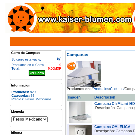
Carro de Compras
Campanas
Su carro esta vacio.
Productos en el Carro:
0
Total:
0.00MXP
Ver Carro
Informacion
Productos en:
/
Productos
/
Cocinas
/Camp
Productos:
920
Categorias:
88
Imagen
Descripcion
Precios:
Pesos Mexicanos
Campana Ch Miami IH
Descripción: Campa
Moneda
Campana OM- ELICA
Descripción: Campana Eli
Idioma