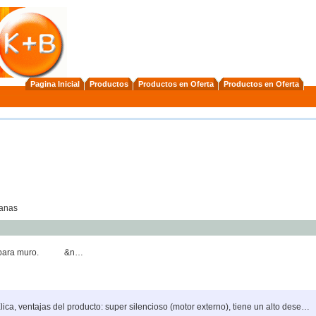
Pagina Inicial
Productos
Productos en Oferta
Productos en Oferta
anas
D
na para muro. &n…
ca, ventajas del producto: super silencioso (motor externo), tiene un alto dese…