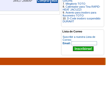
34417.26MXP
Comprar
Mas
GROHE
Mingitorio TOTO
Calentador para Tina RAPID-
HEAT JACUZZI
Asiento para inodoro para
fluxometro TOTO
D-Code inodoro suspendido
DURAVIT
Lista de Correo
Suscribir a nuestra Lista de
Correo:
Email: