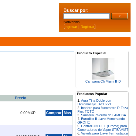
Buscar por:
Bienvenido
[
|
]
Ingresar
Registrar
Producto Especial
Campana Ch Miami IHD
Productos Popular
Precio
Aura Tina Doble con
Hidromasaje JACUZZI
Inodoro para fluxometro D-Taza
Flux TOTO
0.00MXP
Comprar
Mas
Sanitario Palermo de LAMOSA
Eurodisc II Llave Monomando
GROHE
Control ON-OFF (Cromo) para
Generadores de Vapor STEAMIST
Valvula para Llave Termostatica