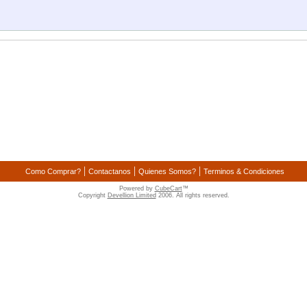
|
|
|
Como Comprar?
Contactanos
Quienes Somos?
Terminos & Condiciones
Powered by
CubeCart
™
Copyright
Devellion Limited
2006. All rights reserved.