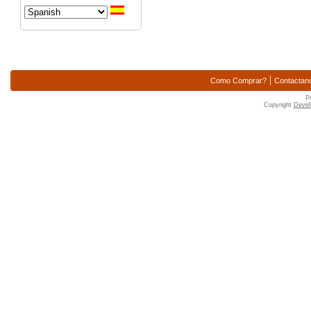
|
Como Comprar?
Contactan
P
Copyright
Devell