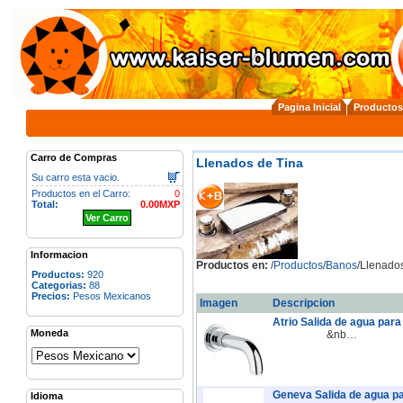
Pagina Inicial
Productos
Carro de Compras
Llenados de Tina
Su carro esta vacio.
Productos en el Carro:
0
Total:
0.00MXP
Ver Carro
Informacion
Productos en:
/
Productos
/
Banos
/Llenado
Productos:
920
Categorias:
88
Precios:
Pesos Mexicanos
Imagen
Descripcion
Atrio Salida de agua par
Moneda
&nb…
Geneva Salida de agua pa
Idioma