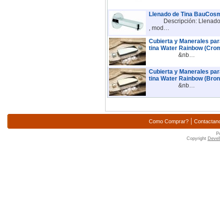
Llenado de Tina BauCosm
Descripción: Llenado de
, mod…
Cubierta y Manerales par
tina Water Rainbow (Cro
&nb…
Cubierta y Manerales par
tina Water Rainbow (Bron
&nb…
|
Como Comprar?
Contactan
P
Copyright
Devell