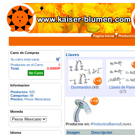
Pagina Inicial
Productos
Carro de Compras
Llaves
Su carro esta vacio.
Productos en el Carro:
0
Total:
0.00MXP
Ver Carro
Informacion
Duomandos
(49)
Llaves de Pare
(17)
Productos:
920
Categorias:
88
Precios:
Pesos Mexicanos
Moneda
Productos en:
/
Productos
/
Banos
/Llaves
Imagen
Descripcion
Idioma