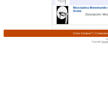
Mezcladora Monomando s
Grohe
Descripción: Mez
|
Como Comprar?
Contactan
P
Copyright
Devell