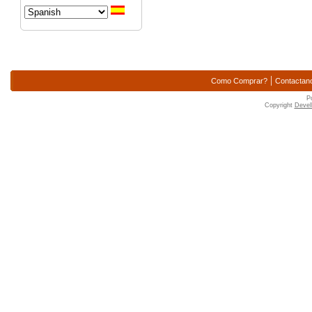
|
Como Comprar?
Contactan
P
Copyright
Devell