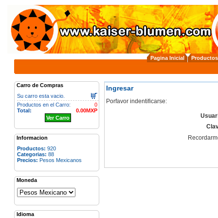
Pagina Inicial
Productos
Carro de Compras
Ingresar
Su carro esta vacio.
Porfavor indentificarse:
Productos en el Carro:
0
Total:
0.00MXP
Usuar
Ver Carro
Cla
Recordarm
Informacion
Productos:
920
Categorias:
88
Precios:
Pesos Mexicanos
Moneda
Idioma