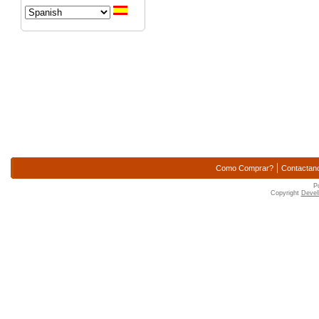
|
Como Comprar?
Contactan
P
Copyright
Devell